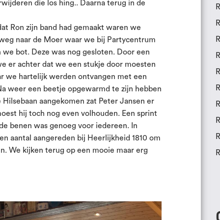
rwijderen die los hing.. Daarna terug in de
R
R
dat Ron zijn band had gemaakt waren we
R
rweg naar de Moer waar we bij Partycentrum
en we bot. Deze was nog gesloten. Door een
R
e er achter dat we een stukje door moesten
R
r we hartelijk werden ontvangen met een
R
 Na weer een beetje opgewarmd te zijn hebben
de Hilsebaan aangekomen zat Peter Jansen er
R
oest hij toch nog even volhouden. Een sprint
R
 de benen was genoeg voor iedereen. In
R
n aantal aangereden bij Heerlijkheid 1810 om
en. We kijken terug op een mooie maar erg
R