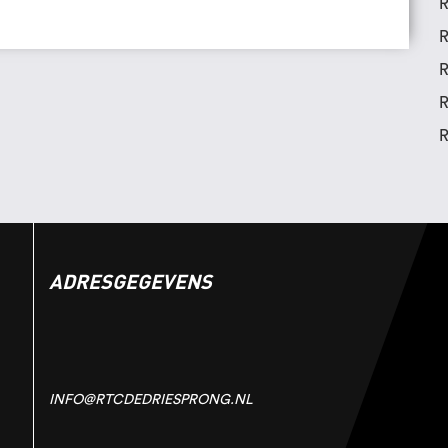
R
R
R
R
R
ADRESGEGEVENS
INFO@RTCDEDRIESPRONG.NL