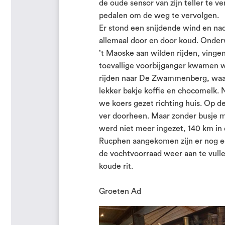
de oude sensor van zijn teller te ve
pedalen om de weg te vervolgen.
Er stond een snijdende wind en na
allemaal door en door koud. Onde
’t Maoske aan wilden rijden, ving
toevallige voorbijganger kwamen w
rijden naar De Zwammenberg, waa
lekker bakje koffie en chocomelk.
we koers gezet richting huis. Op 
ver doorheen. Maar zonder busje m
werd niet meer ingezet, 140 km in
Rucphen aangekomen zijn er nog ee
de vochtvoorraad weer aan te vull
koude rit.
Groeten Ad