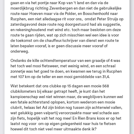
gaan en via het pontje naar Kop van ‘t land en dan via de
moerdijkbrug richting Zevenbergen en dan niet de gebruikelijke
route naar Hoeven maar via de Polder, en Bosschenhoofd naar
Rucphen, een niet alledaagse rit voor ons, omdat Peter Struijs op
zaterdagavond deze route nog doorgestuurd had als suggestie,
en rekeninghoudend met wind etc. toch maar besloten om deze
route te gaan rijden, wat op zich misschien wel een idee is voor
de toekomst om de chauffeur/schrijver van dienst een route te
laten bepalen vooraf, is er geen discussie meer vooraf of
onderweg.
Ondanks de kille ochtendtemperatuur van een graadje of 4 was
het toch wel mooi fietsweer, met weinig wind, en een schraal
zonnetje was het goed te doen, en kwamen we terug in Rucphen
met 107 km op de teller en een mooi gemiddelde van 31,4.
Wat betekent dat ons clubke op 15 dagen een mooie 568
clubkilometers bij elkaar getrapt heeft, je kunt dan het
kampioenschap wel niet winnen maar, de wegblijvers kunnen wel
een fatale achterstand oplopen, kortom wederom een mooie
clubrit, helaas liet Ad zijn bidon nog tussen zijn achterwiel vallen,
wat gelukkig geen valpartij veroorzaakte maar wel schade aan
zijn fiets, hopelijk valt het nog mee! En Rien Brans koos er op het
laatst nog voor om op eigen gelegenheid naar huis te fietsen
hoewel dit toch niet veel meer uitmaakte denk ik?