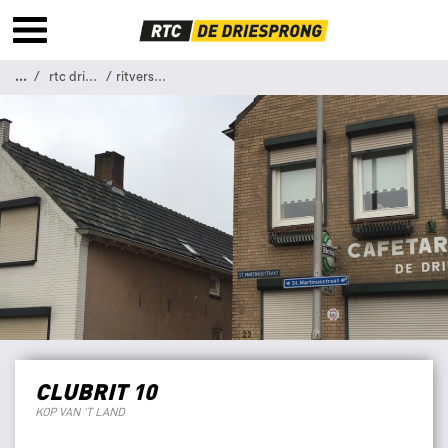
...
rtc driesprong
ritverslag 10
CLUBRIT 10
KOP VAN 'T LAND