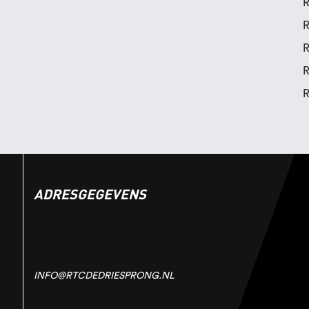
R
R
R
R
R
ADRESGEGEVENS
INFO@RTCDEDRIESPRONG.NL