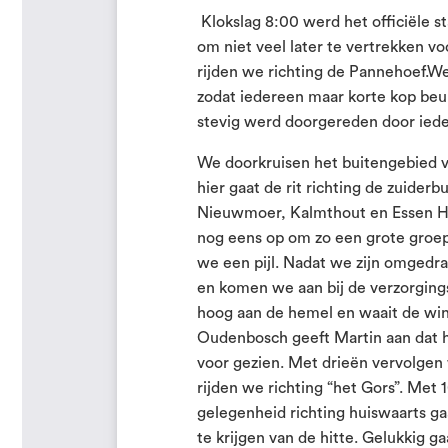
Klokslag 8:00 werd het officiële s
om niet veel later te vertrekken v
rijden we richting de Pannehoef.We
zodat iedereen maar korte kop beur
stevig werd doorgereden door ied
We doorkruisen het buitengebied va
hier gaat de rit richting de zuid
Nieuwmoer, Kalmthout en Essen Ho
nog eens op om zo een grote groep
we een pijl. Nadat we zijn omgedra
en komen we aan bij de verzorgings
hoog aan de hemel en waait de win
Oudenbosch geeft Martin aan dat hi
voor gezien. Met drieën vervolgen 
rijden we richting “het Gors”. Met 
gelegenheid richting huiswaarts gaat
te krijgen van de hitte. Gelukkig g