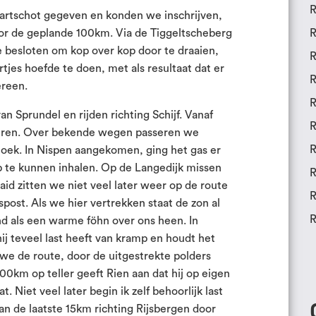
R
tartschot gegeven en konden we inschrijven,
oor de geplande 100km. Via de Tiggeltscheberg
R
 besloten om kop over kop door te draaien,
R
tjes hoefde te doen, met als resultaat dat er
R
ereen.
R
n Sprundel en rijden richting Schijf. Vanaf
R
erburen. Over bekende wegen passeren we
R
ek. In Nispen aangekomen, ging het gas er
 te kunnen inhalen. Op de Langedijk missen
R
aid zitten we niet veel later weer op de route
R
post. Als we hier vertrekken staat de zon al
R
d als een warme föhn over ons heen. In
j teveel last heeft van kramp en houdt het
we de route, door de uitgestrekte polders
100km op teller geeft Rien aan dat hij op eigen
. Niet veel later begin ik zelf behoorlijk last
aan de laatste 15km richting Rijsbergen door