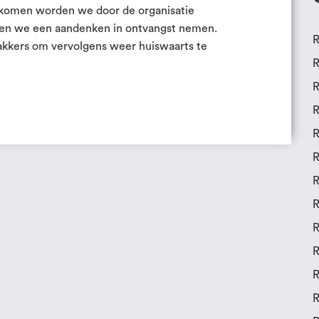
ekomen worden we door de organisatie
en we een aandenken in ontvangst nemen.
R
akkers om vervolgens weer huiswaarts te
R
R
R
R
R
R
R
R
R
R
R