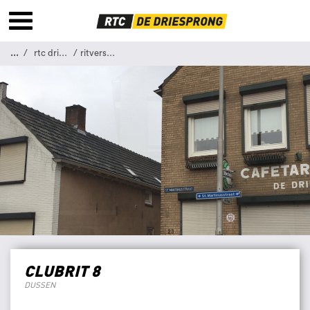
...
rtc driesprong
ritverslag 8
CLUBRIT 8
DUSSEN