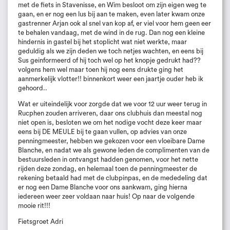
met de fiets in Stavenisse, en Wim besloot om zijn eigen weg te
gaan, en er nog een lus bij aan te maken, even later kwam onze
gastrenner Arjan ook al snel van kop af, er viel voor hem geen eer
te behalen vandaag, met de wind in de rug. Dan nog een kleine
hindernis in gastel bij het stoplicht wat niet werkte, maar
geduldig als we zijn deden we toch netjes wachten, en eens bij
Sus geinformeerd of hij toch wel op het knopje gedrukt had??
volgens hem wel maar toen hij nog eens drukte ging het
aanmerkelijk vlotter!! binnenkort weer een jaartje ouder heb ik
gehoord..
Wat er uiteindelijk voor zorgde dat we voor 12 uur weer terug in
Rucphen zouden arriveren, daar ons clubhuis dan meestal nog
niet open is, besloten we om het nodige vocht deze keer maar
eens bij DE MEULE bij te gaan vullen, op advies van onze
penningmeester, hebben we gekozen voor een vloeibare Dame
Blanche, en nadat we als gewone leden de complimenten van de
bestuursleden in ontvangst hadden genomen, voor het nette
rijden deze zondag, en helemaal toen de penningmeester de
rekening betaald had met de clubpinpas, en de mededeling dat
er nog een Dame Blanche voor ons aankwam, ging hierna
iedereen weer zeer voldaan naar huis! Op naar de volgende
mooie rit!!!
Fietsgroet Adri