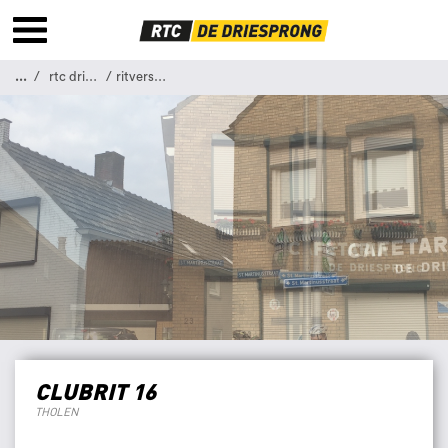
...
rtc driesprong
ritverslag 16
CLUBRIT 16
THOLEN