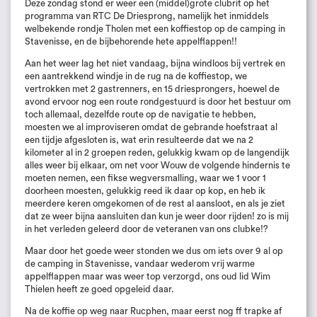
Deze zondag stond er weer een (middel)grote clubrit op het
programma van RTC De Driesprong, namelijk het inmiddels
welbekende rondje Tholen met een koffiestop op de camping in
Stavenisse, en de bijbehorende hete appelflappen!!
Aan het weer lag het niet vandaag, bijna windloos bij vertrek en
een aantrekkend windje in de rug na de koffiestop, we
vertrokken met 2 gastrenners, en 15 driesprongers, hoewel de
avond ervoor nog een route rondgestuurd is door het bestuur om
toch allemaal, dezelfde route op de navigatie te hebben,
moesten we al improviseren omdat de gebrande hoefstraat al
een tijdje afgesloten is, wat erin resulteerde dat we na 2
kilometer al in 2 groepen reden, gelukkig kwam op de langendijk
alles weer bij elkaar, om net voor Wouw de volgende hindernis te
moeten nemen, een fikse wegversmalling, waar we 1 voor 1
doorheen moesten, gelukkig reed ik daar op kop, en heb ik
meerdere keren omgekomen of de rest al aansloot, en als je ziet
dat ze weer bijna aansluiten dan kun je weer door rijden! zo is mij
in het verleden geleerd door de veteranen van ons clubke!?
Maar door het goede weer stonden we dus om iets over 9 al op
de camping in Stavenisse, vandaar wederom vrij warme
appelflappen maar was weer top verzorgd, ons oud lid Wim
Thielen heeft ze goed opgeleid daar.
Na de koffie op weg naar Rucphen, maar eerst nog ff trapke af