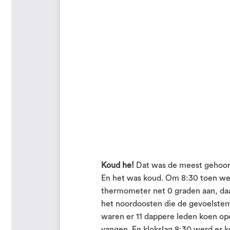
Koud he!
Dat was de meest gehoord
En het was koud. Om 8:30 toen we 
thermometer net 0 graden aan, daar
het noordoosten die de gevoelste
waren er 11 dappere leden koen op
vangen. En klokslag 8:30 werd er k