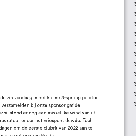
R
R
R
R
R
R
R
R
R
R
e zin vandaag in het kleine 3-sprong peloton.
R
verzamelden bij onze sponsor gaf de
bij stond er nog een misselijke wind vanuit
mperatuur onder het vriespunt duwde. Toch
dagen om de eerste clubrit van 2022 aan te
oers gezet richting Breda.