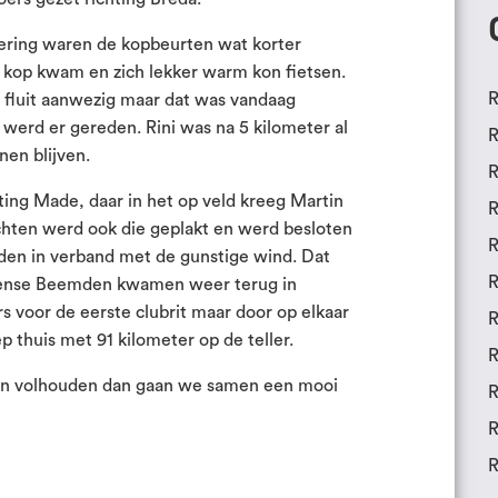
dering waren de kopbeurten wat korter
 kop kwam en zich lekker warm kon fietsen.
R
 fluit aanwezig maar dat was vandaag
 werd er gereden. Rini was na 5 kilometer al
R
nen blijven.
R
ting Made, daar in het op veld kreeg Martin
R
hten werd ook die geplakt en werd besloten
R
jden in verband met de gunstige wind. Dat
R
evense Beemden kwamen weer terug in
s voor de eerste clubrit maar door op elkaar
R
 thuis met 91 kilometer op de teller.
R
zoen volhouden dan gaan we samen een mooi
R
R
R