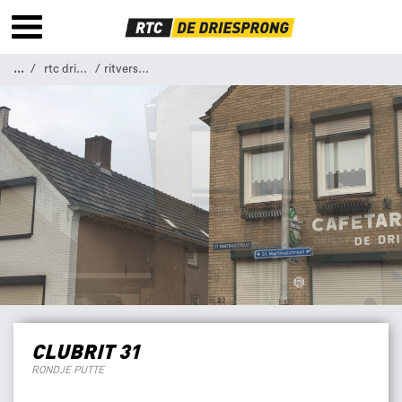
...
rtc driesprong
ritverslag 31
CLUBRIT 31
RONDJE PUTTE