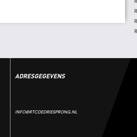
R
R
R
R
ADRESGEGEVENS
INFO@RTCDEDRIESPRONG.NL