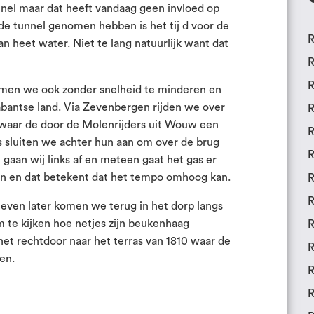
unnel maar dat heeft vandaag geen invloed op
de tunnel genomen hebben is het tij d voor de
R
n heet water. Niet te lang natuurlijk want dat
R
R
emen we ook zonder snelheid te minderen en
bantse land. Via Zevenbergen rijden we over
R
 waar de door de Molenrijders uit Wouw een
R
 sluiten we achter hun aan om over de brug
R
n gaan wij links af en meteen gaat het gas er
en en dat betekent dat het tempo omhoog kan.
R
R
 even later komen we terug in het dorp langs
m te kijken hoe netjes zijn beukenhaag
R
 het rechtdoor naar het terras van 1810 waar de
R
en.
R
R