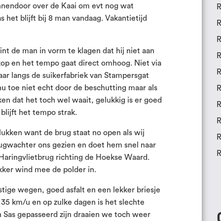
innendoor over de Kaai om evt nog wat
R
 het blijft bij 8 man vandaag. Vakantietijd
R
R
nt de man in vorm te klagen dat hij niet aan
R
kop en het tempo gaat direct omhoog. Niet via
R
ar langs de suikerfabriek van Stampersgat
nu toe niet echt door de beschutting maar als
R
en dat het toch wel waait, gelukkig is er goed
R
lijft het tempo strak.
R
 lukken want de brug staat no open als wij
R
ugwachter ons gezien en doet hem snel naar
R
aringvlietbrug richting de Hoekse Waard.
kker wind mee de polder in.
rustige wegen, goed asfalt en een lekker briesje
 35 km/u en op zulke dagen is het slechte
en Sas gepasseerd zijn draaien we toch weer