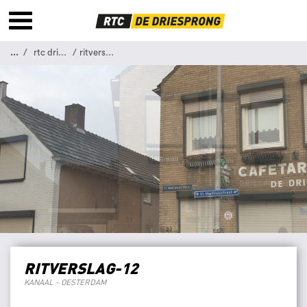
...
rtc driesprong
ritverslag 12
RITVERSLAG-12
KANAAL - OESTERDAM