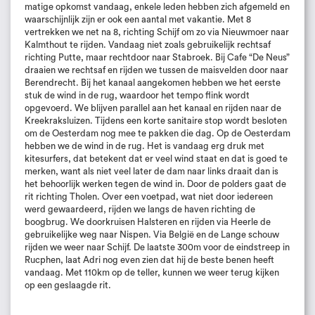
matige opkomst vandaag, enkele leden hebben zich afgemeld en
waarschijnlijk zijn er ook een aantal met vakantie. Met 8
vertrekken we net na 8, richting Schijf om zo via Nieuwmoer naar
Kalmthout te rijden. Vandaag niet zoals gebruikelijk rechtsaf
richting Putte, maar rechtdoor naar Stabroek. Bij Cafe “De Neus”
draaien we rechtsaf en rijden we tussen de maisvelden door naar
Berendrecht. Bij het kanaal aangekomen hebben we het eerste
stuk de wind in de rug, waardoor het tempo flink wordt
opgevoerd. We blijven parallel aan het kanaal en rijden naar de
Kreekraksluizen. Tijdens een korte sanitaire stop wordt besloten
om de Oesterdam nog mee te pakken die dag. Op de Oesterdam
hebben we de wind in de rug. Het is vandaag erg druk met
kitesurfers, dat betekent dat er veel wind staat en dat is goed te
merken, want als niet veel later de dam naar links draait dan is
het behoorlijk werken tegen de wind in. Door de polders gaat de
rit richting Tholen. Over een voetpad, wat niet door iedereen
werd gewaardeerd, rijden we langs de haven richting de
boogbrug. We doorkruisen Halsteren en rijden via Heerle de
gebruikelijke weg naar Nispen. Via België en de Lange schouw
rijden we weer naar Schijf. De laatste 300m voor de eindstreep in
Rucphen, laat Adri nog even zien dat hij de beste benen heeft
vandaag. Met 110km op de teller, kunnen we weer terug kijken
op een geslaagde rit.