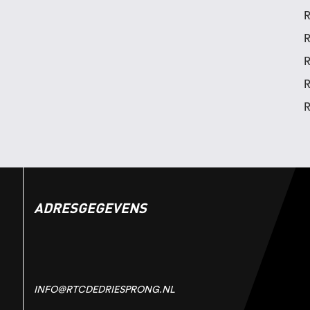
R
R
R
R
R
ADRESGEGEVENS
INFO@RTCDEDRIESPRONG.NL