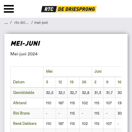
...
rtc driesprong
mei-juni
MEI-JUNI
Mei-juni 2024
Mei
Juni
Datum
5
12
19
26
2
9
16
2
Gemiddelde
32,5
32,1
32,7
32,8
31,3
31,7
30,5
3
Afstand
110
187
115
102
115
107
138
1
Rini Brans
-
-
115
-
115
-
30
7
René Dekkers
110
187
115
102
115
107
-
-