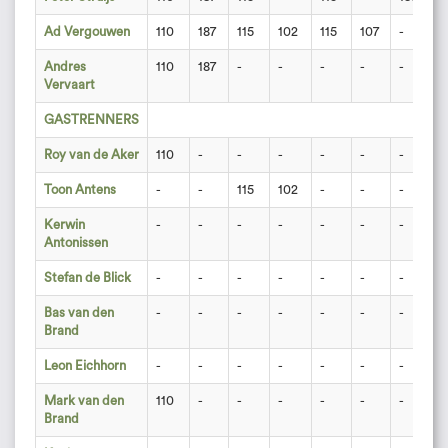
Ad Vergouwen
110
187
115
102
115
107
-
1
Andres
110
187
-
-
-
-
-
-
Vervaart
GASTRENNERS
Roy van de Aker
110
-
-
-
-
-
-
-
Toon Antens
-
-
115
102
-
-
-
-
Kerwin
-
-
-
-
-
-
-
-
Antonissen
Stefan de Blick
-
-
-
-
-
-
-
1
Bas van den
-
-
-
-
-
-
-
-
Brand
Leon Eichhorn
-
-
-
-
-
-
-
-
Mark van den
110
-
-
-
-
-
-
1
Brand