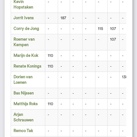
Kevin
-
-
-
-
-
-
-
-
Hopstaken
Jorrit Ivens
-
187
-
-
-
-
-
-
Corry de Jong
-
-
-
-
115
107
-
1
Roemer van
-
-
-
-
-
107
-
-
Kempen
Marijn de Kok
110
-
-
-
-
-
-
-
Renate Konings
110
-
-
-
-
-
-
-
Dorien van
-
-
-
-
-
-
138
-
Loenen
Bas Nijssen
-
-
-
-
-
-
-
-
Matthijs Roks
110
-
-
-
-
-
-
1
Arjan
-
-
-
-
-
-
-
-
Schrauwen
Remco Tak
-
-
-
-
-
-
-
-