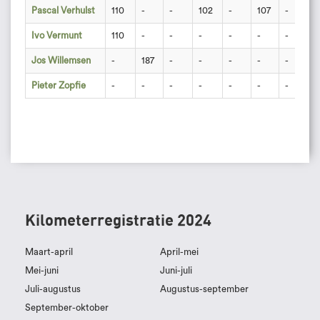
Pascal Verhulst
110
-
-
102
-
107
-
-
Ivo Vermunt
110
-
-
-
-
-
-
-
Jos Willemsen
-
187
-
-
-
-
-
-
Pieter Zopfie
-
-
-
-
-
-
-
-
Kilometerregistratie 2024
Maart-april
April-mei
Mei-juni
Juni-juli
Juli-augustus
Augustus-september
September-oktober