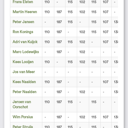
Frans Elsten
110
-
115
102
115
107
-
1
Martin Heeren
110
187
115
102
115
107
-
-
Peter Jansen
-
187
115
-
115
107
138
-
Ron Konings
110
187
-
102
115
107
138
1
Adri van Kuijck
110
187
115
102
-
107
138
1
Marc Lodewijks
-
187
-
102
-
-
-
-
Kees Looijen
110
-
115
102
115
107
138
1
Jos van Meer
-
-
-
-
-
-
-
-
Kees Naalden
110
187
-
-
-
107
138
-
Peter Naalden
-
187
-
102
-
-
138
-
Jeroen van
110
187
115
-
115
-
-
-
Oorschot
Wim Porsius
-
187
-
102
115
107
138
-
Peter Struijs
110
187
115
-
115
-
138
-