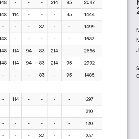
148
-
-
-
214
95
2047
148
114
-
-
-
95
1444
-
-
-
83
-
-
1499
M
148
-
-
-
-
-
1633
M
J
148
114
94
83
214
-
2665
148
114
94
83
214
95
2992
S
-
-
-
83
-
95
1485
O
-
114
-
-
-
-
697
210
-
-
-
-
-
-
120
-
-
-
83
-
-
237