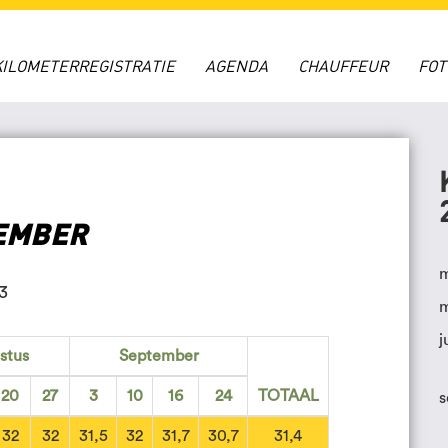
KILOMETERREGISTRATIE
AGENDA
CHAUFFEUR
FO
EMBER
m
3
m
j
stus
September
20
27
3
10
16
24
TOTAAL
s
32
32
31,5
32
31,7
30,7
31,4