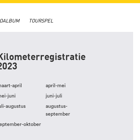
TOALBUM
TOURSPEL
Kilometerregistratie
2023
aart-april
april-mei
ei-juni
juni-juli
uli-augustus
augustus-
september
eptember-oktober