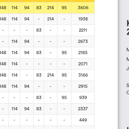
148
114
94
83
214
95
3606
148
114
94
-
214
-
1938
-
-
-
83
-
-
2211
-
114
94
-
-
-
2673
M
148
114
94
83
-
95
2185
M
148
114
-
-
-
-
2071
J
148
114
-
83
214
95
3166
S
148
114
94
-
-
-
2915
O
-
-
-
83
-
95
939
-
114
94
83
-
-
2337
-
-
-
-
-
-
449