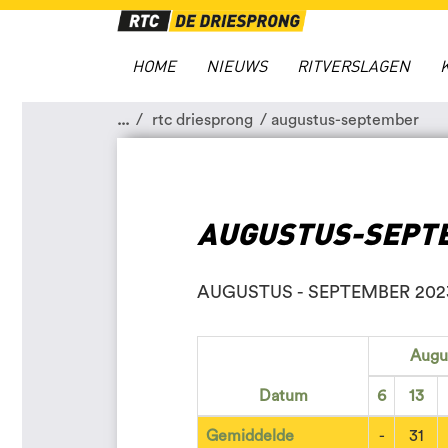
HOME
NIEUWS
RITVERSLAGEN
...
rtc driesprong
augustus-september
AUGUSTUS-SEPT
AUGUSTUS - SEPTEMBER 202
Augu
Datum
6
13
Gemiddelde
-
31