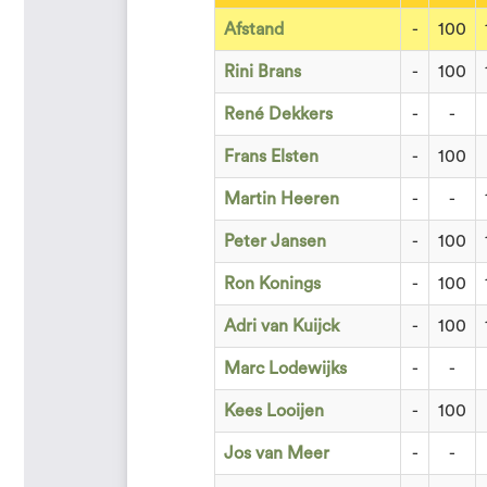
Afstand
-
100
Rini Brans
-
100
René Dekkers
-
-
Frans Elsten
-
100
Martin Heeren
-
-
Peter Jansen
-
100
Ron Konings
-
100
Adri van Kuijck
-
100
Marc Lodewijks
-
-
Kees Looijen
-
100
Jos van Meer
-
-